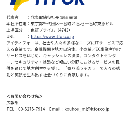
代表者 ：代表取締役社長 坂田 幸司
本社所在地：東京都千代田区一番町21番地 一番町東急ビル
上場区分 ：東証プライム（4743）
URL ：
https://www.itfor.co.jp
アイティフォーは、社会や人々の多様なニーズにITサービスで応
える企業です。金融機関や地方自治体、小売業／EC事業者向け
サービスをはじめ、キャッシュレス決済、コンタクトセンタ
ー、セキュリティ・基盤など幅広い分野におけるサービスの提
供を通じて地方創生を支援し、「寄り添うチカラ」で人々の感
動と笑顔を生み出す社会づくりに貢献します。
＜お問い合わせ先＞
広報部
TEL：03-5275-7914 Email：kouhou_ml@itfor.co.jp