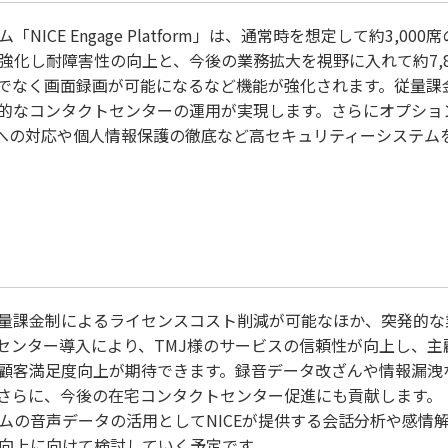
ICE Engage Platform」は、通常時を想定して約3,0
強化し耐障害性の向上と、今後の業務拡大を視野に入れて約7,8
でなく画面録画が可能になるなど機能が強化されます。従量課
的なコンタクトセンターの運用が実現します。さらにオプショ
準拠への対応や個人情報保護の徹底など高セキュリティーシステム
量課金制によるライセンスコスト削減が可能なほか、突発的な
センター導入により、TMJ様のサービスの信頼性が向上し、主
顧客満足度向上が期待できます。録音データ改ざんや情報漏洩
さらに、今後の在宅コンタクトセンター促進にも貢献します。
ムの音声データの活用としてNICEが提供する会話分析や感情
向上に向けて検討していく予定です。