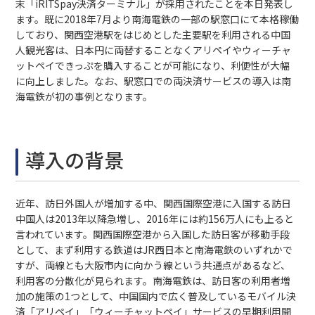
末「iRITSpay決済ターミナル」が採用されたことを本日発表し
ます。既に2018年7月より南海電鉄の一部の駅窓口にて本格稼働
しており、関西空港駅をはじめとした主要駅を利用される中国
人観光客は、日本円に両替することなくアリペイやウィーチャ
ットペイできっぷを購入することが可能になり、利便性が大幅
に向上しました。なお、駅窓口での両決済サービスの導入は南
海電鉄が初の事例となります。
導入の背景
近年、訪日外国人が増加する中、関西国際空港に入国する訪日
中国人は2013年以降急増し、2016年には約156万人にも上ると
言われています。関西国際空港から入国した訪日客が移動手段
として、まず利用する鉄道はJR西日本と南海電鉄のいずれかで
すが、両線とも大阪市内に向かう線という共通点があるなど、
利用客の分散化が見られます。南海電鉄は、訪日客の利用者増
加の施策の1つとして、中国国内で広く普及しているモバイル決
済「アリペイ」「ウィーチャットペイ」サービスの早期利用開