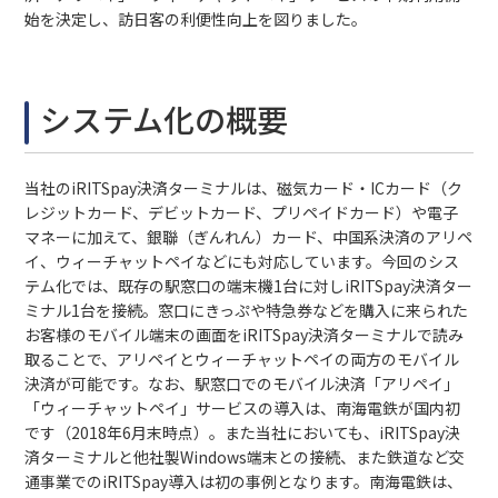
始を決定し、訪日客の利便性向上を図りました。
システム化の概要
当社のiRITSpay決済ターミナルは、磁気カード・ICカード（ク
レジットカード、デビットカード、プリペイドカード）や電子
マネーに加えて、銀聯（ぎんれん）カード、中国系決済のアリペ
イ、ウィーチャットペイなどにも対応しています。今回のシス
テム化では、既存の駅窓口の端末機1台に対しiRITSpay決済ター
ミナル1台を接続。窓口にきっぷや特急券などを購入に来られた
お客様のモバイル端末の画面をiRITSpay決済ターミナルで読み
取ることで、アリペイとウィーチャットペイの両方のモバイル
決済が可能です。なお、駅窓口でのモバイル決済「アリペイ」
「ウィーチャットペイ」サービスの導入は、南海電鉄が国内初
です（2018年6月末時点）。また当社においても、iRITSpay決
済ターミナルと他社製Windows端末との接続、また鉄道など交
通事業でのiRITSpay導入は初の事例となります。南海電鉄は、