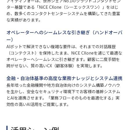
アイティフォーは、世界シェアNo.1のクラウドコンタクトセン
ター基盤である「NiCE CXone（シーエックスワン）」をはじ
め、数多くのコンタクトセンターシステムを構築してきた豊富
な実績があります。
オペレーターへのシームレスな引き継ぎ（ハンドオーバ
ー）
AIボットで解決できない複雑な要件は、それまでの対話履歴
（コンテクスト）を保持したまま、NiCE CXoneを通じて最適な
オペレーターへシームレスに引き継ぎます。顧客に二度手間を
跨がせない、質の高いCX（顧客体験）を実現します。
金融・自治体基準の高度な業務ナレッジとシステム連携
長年培った金融機関や地方自治体向けのシステム構築ノウハウ
を生かし、安全なセキュリティ環境下でお客様の基幹システム
とAIを連携させます。「業務フローそのものを最適化する」実
効性の高いAI活用をご提案します。